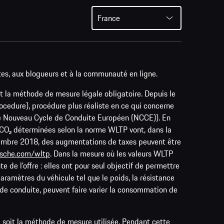
France
tes, aux blogueurs et à la communauté en ligne.
t la méthode de mesure légale obligatoire. Depuis le
edure), procédure plus réaliste en ce qui concerne
le Nouveau Cycle de Conduite Européen (NCCE)). En
e CO₂ déterminées selon la norme WLTP vont, dans la
ptembre 2018, des augmentations de taxes peuvent être
sche.com/wltp
. Dans la mesure où les valeurs WLTP
 de l’offre : elles ont pour seul objectif de permettre
aramètres du véhicule tel que le poids, la résistance
e de conduite, peuvent faire varier la consommation de
 soit la méthode de mesure utilisée. Pendant cette