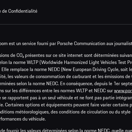
e de Confidentialité
oom est un service fourni par Porsche Communication aux journalis
ons de CO₂ présentes sur ce site internet sont déterminées suivan
elon la norme WLTP (Worldwide Harmonized Light Vehicles Test Proc
₂. Elle remplace la norme NEDC (New European Driving Cycle, soit 
lité, les valeurs de consommation de carburant et les émissions d
éterminées selon la norme NEDC. En conséquence, depuis le 1er se
ns sur les différences entre les normes WLTP et NEDC sur
www.por
se rapportent pas à un seul véhicule et ne font pas partie intégrante
e. Certaines options et équipements peuvent faire varier certains p
conditions météorologiques, des conditions de circulation ou du styl
erformances du véhicule.
de fournir les valeurs déterminées selon la norme NEDC, quelle que